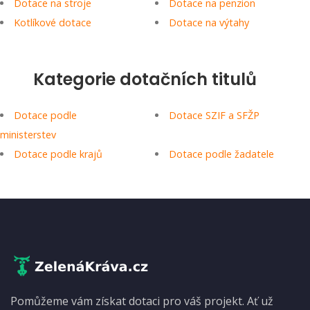
Dotace na stroje
Dotace na penzion
Kotlíkové dotace
Dotace na výtahy
Kategorie dotačních titulů
Dotace podle
Dotace SZIF a SFŽP
ministerstev
Dotace podle krajů
Dotace podle žadatele
Pomůžeme vám získat dotaci pro váš projekt. Ať už