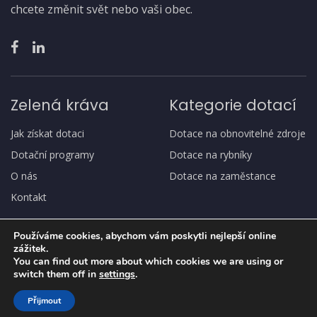
chcete změnit svět nebo vaši obec.
Zelená kráva
Kategorie dotací
Jak získat dotaci
Dotace na obnovitelné zdroje
Dotační programy
Dotace na rybníky
O nás
Dotace na zaměstance
Kontakt
Používáme cookies, abychom vám poskytli nejlepší online
zážitek.
You can find out more about which cookies we are using or
switch them off in
settings
.
Copyright
© Zelená kráva
Přijmout
Ochrana osobních údajů, GDPR
Jak získat dotaci
O nás