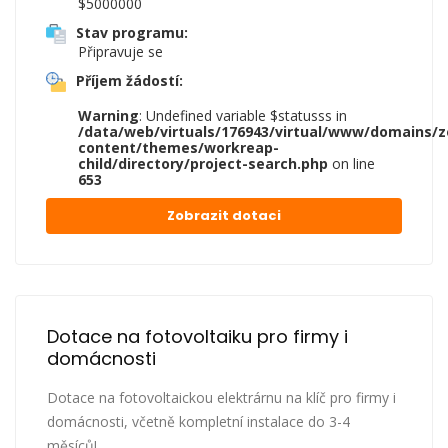
$5000000
Stav programu:
Připravuje se
Příjem žádostí:
Warning
: Undefined variable $statusss in
/data/web/virtuals/176943/virtual/www/domains/z
content/themes/workreap-
child/directory/project-search.php
on line
653
Zobrazit dotaci
Dotace na fotovoltaiku pro firmy i 
domácnosti
Dotace na fotovoltaickou elektrárnu na klíč pro firmy i
domácnosti, včetně kompletní instalace do 3-4
měsíců!