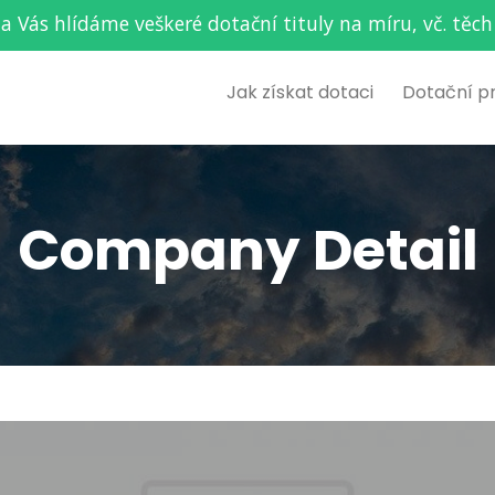
za Vás hlídáme veškeré dotační tituly na míru, vč. t
Jak získat dotaci
Dotační p
Company Detail