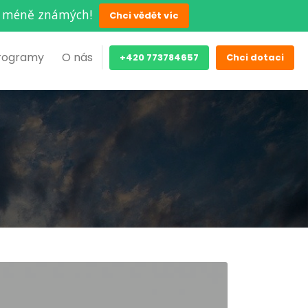
ěch méně známých!
Chci vědět víc
rogramy
O nás
+420 773784657
Chci dotaci