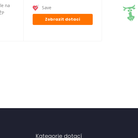
le na
Save
FŽP
Zobrazit dotaci
Kategorie dotací