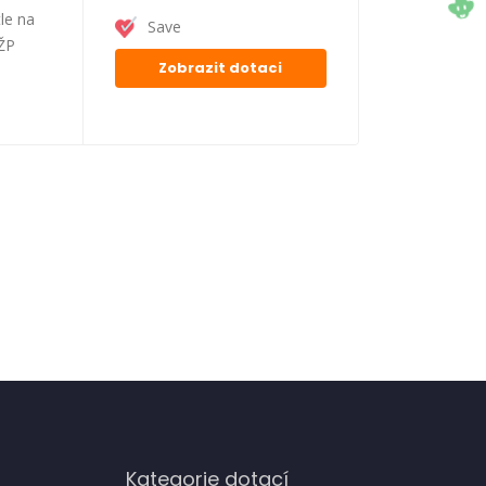
le na
Save
FŽP
Zobrazit dotaci
Kategorie dotací