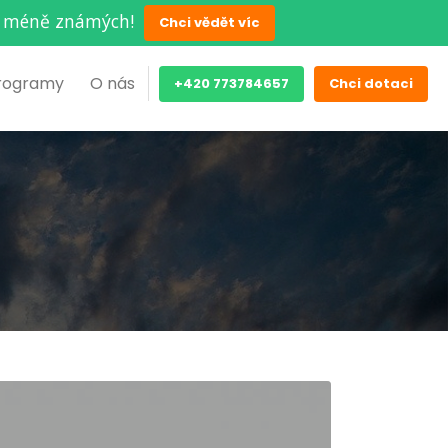
ěch méně známých!
Chci vědět víc
rogramy
O nás
+420 773784657
Chci dotaci