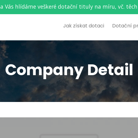
za Vás hlídáme veškeré dotační tituly na míru, vč. t
Jak získat dotaci
Dotační p
Company Detail