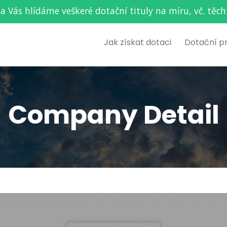
za Vás hlídáme veškeré dotační tituly na míru, vč. t
Jak získat dotaci
Dotační p
Company Detail