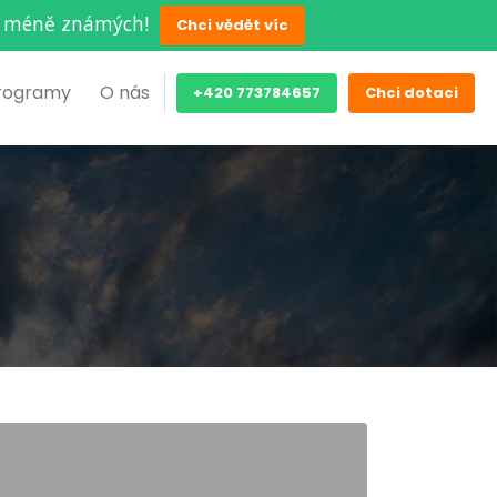
ěch méně známých!
Chci vědět víc
rogramy
O nás
+420 773784657
Chci dotaci