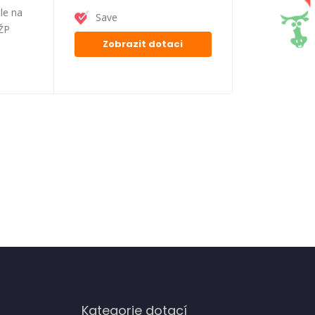
le na
Save
FŽP
Zobrazit dotaci
Kategorie dotací