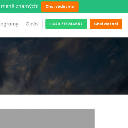
ěch méně známých!
Chci vědět víc
rogramy
O nás
+420 773784657
Chci dotaci