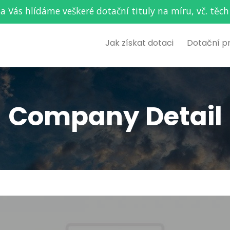
za Vás hlídáme veškeré dotační tituly na míru, vč. t
Jak získat dotaci
Dotační p
Company Detail