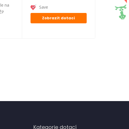
le na
Save
FŽP
Zobrazit dotaci
Kategorie dotací