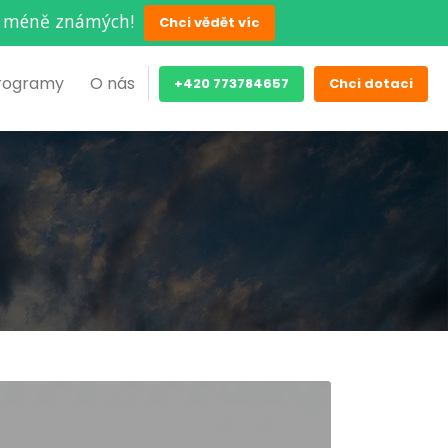
ěch méně známých!
Chci vědět víc
rogramy
O nás
+420 773784657
Chci dotaci