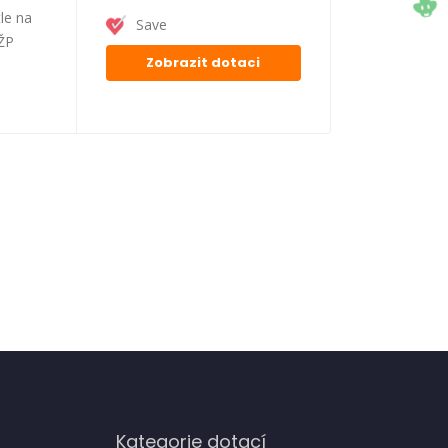
le na
Save
FŽP
Zobrazit dotaci
Kategorie dotací