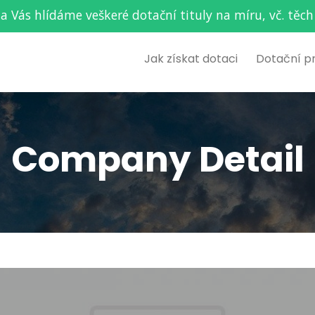
za Vás hlídáme veškeré dotační tituly na míru, vč. t
Jak získat dotaci
Dotační p
Company Detail